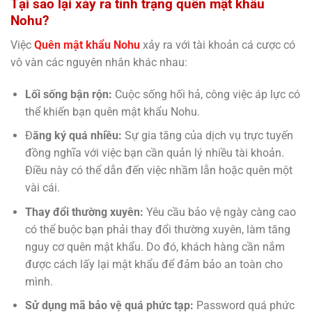
Tại sao lại xảy ra tình trạng quên mật khẩu
Nohu?
Việc
Quên mật khẩu Nohu
xảy ra với tài khoản cá cược có
vô vàn các nguyên nhân khác nhau:
Lối sống bận rộn:
Cuộc sống hối hả, công việc áp lực có
thể khiến bạn quên mật khẩu Nohu.
Đ
ăng ký quá nhiều:
Sự gia tăng của dịch vụ trực tuyến
đồng nghĩa với việc bạn cần quản lý nhiều tài khoản.
Điều này có thể dẫn đến việc nhầm lẫn hoặc quên một
vài cái.
Thay đổi thường xuyên:
Yêu cầu bảo vệ ngày càng cao
có thể buộc bạn phải thay đổi thường xuyên, làm tăng
nguy cơ quên mật khẩu. Do đó, khách hàng cần nắm
được cách lấy lại mật khẩu để đảm bảo an toàn cho
mình.
Sử dụng mã bảo vệ quá phức tạp:
Password quá phức