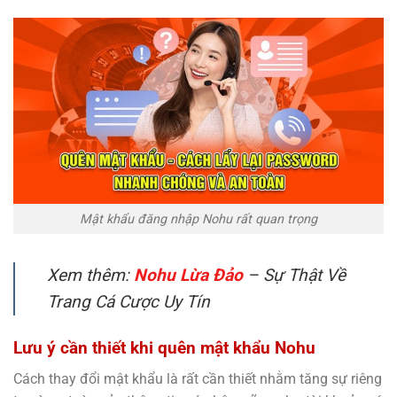
Mật khẩu đăng nhập Nohu rất quan trọng
Xem thêm:
Nohu Lừa Đảo
– Sự Thật Về
Trang Cá Cược Uy Tín
Lưu ý cần thiết khi quên mật khẩu Nohu
Cách thay đổi mật khẩu là rất cần thiết nhằm tăng sự riêng