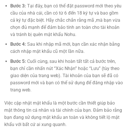
Bước 3:
Tại đây, bạn có thể đặt password mới theo yêu
cầu của nhà cái, cần có từ 6 đến 18 ký tự và bao gồm
cả ký tự đặc biệt. Hãy chắc chắn rằng mã ,mà bạn vừa
chọn đủ mạnh để đảm bảo tính an toàn cho tài khoản
và tránh bị quên mật khẩu Nohu.
Bước 4:
Sau khi nhập mã mới, bạn cần xác nhận bằng
cách nhập mật khẩu cũ một lần nữa.
Bước 5:
Cuối cùng, sau khi hoàn tất tất cả bước trên,
bạn chỉ cần nhấn nút “Xác Nhận” hoặc “Lưu” (tùy theo
giao diện của trang web). Tài khoản của bạn sẽ đã có
password mới và bạn có thể sử dụng để đăng nhập vào
trang web.
Việc cập nhật mật khẩu là một bước cần thiết giúp bảo
mật thông tin cá nhân và tài chính của bạn. Đảm bảo rằng
bạn đang sử dụng mật khẩu an toàn và không tiết lộ mật
khẩu với bất cứ ai xung quanh.