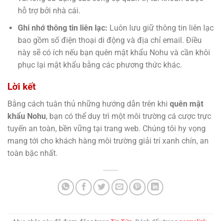
hỗ trợ bởi nhà cái.
Ghi nhớ thông tin liên lạc:
Luôn lưu giữ thông tin liên lạc
bao gồm số điện thoại di động và địa chỉ email. Điều
này sẽ có ích nếu bạn quên mật khẩu Nohu và cần khôi
phục lại mật khẩu bằng các phương thức khác.
Lời kết
Bằng cách tuân thủ những hướng dẫn trên khi
quên mật
khẩu Nohu
, bạn có thể duy trì một môi trường cá cược trực
tuyến an toàn, bền vững tại trang web. Chúng tôi hy vọng
mang tới cho khách hàng môi trường giải trí xanh chín, an
toàn bậc nhất.