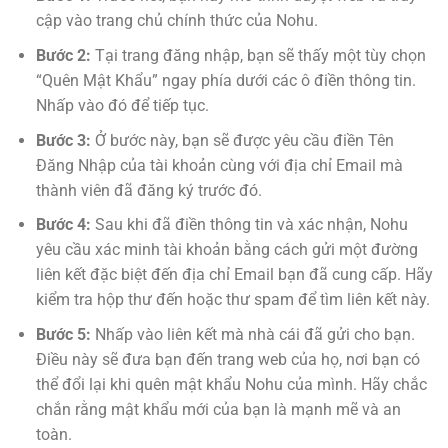
cập vào trang chủ chính thức của Nohu.
Bước 2:
Tại trang đăng nhập, bạn sẽ thấy một tùy chọn
“Quên Mật Khẩu” ngay phía dưới các ô điền thông tin.
Nhấp vào đó để tiếp tục.
Bước 3:
Ở bước này, bạn sẽ được yêu cầu điền Tên
Đăng Nhập của tài khoản cùng với địa chỉ Email mà
thành viên đã đăng ký trước đó.
Bước 4:
Sau khi đã điền thông tin và xác nhận, Nohu
yêu cầu xác minh tài khoản bằng cách gửi một đường
liên kết đặc biệt đến địa chỉ Email bạn đã cung cấp. Hãy
kiểm tra hộp thư đến hoặc thư spam để tìm liên kết này.
Bước 5:
Nhấp vào liên kết mà nhà cái đã gửi cho bạn.
Điều này sẽ đưa bạn đến trang web của họ, nơi bạn có
thể đổi lại khi quên mật khẩu Nohu của mình. Hãy chắc
chắn rằng mật khẩu mới của bạn là mạnh mẽ và an
toàn.