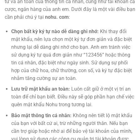
tư và an toàn của thông tin cá nhân, cũng như tài khoản cá
cược, ngân hàng của anh em. Dưới đây là một vài điều bạn
cần phải chú ý tại
nohu. com
:
Chọn bất kỳ ký tự nào dễ dàng ghi nhớ:
Khi thay đổi
mật khẩu, nên lựa chọn một ký tự đơn giản và đặc biệt
nhưng lại dễ dàng ghi nhớ cho bạn. Anh em tránh việc
sử dụng ký tự quá đơn giản như “123456” hoặc thông
tin cá nhân, đặc biệt như ngày sinh. Sử dụng sự phối
hợp của chữ hoa, chữ thường, con số, và ký tự đặc biệt
nhằm tăng cường sự an toàn.
Lưu trữ mật khẩu an toàn:
Luôn cất giữ ở một vị trí an
toàn để chỉ bạn biết. Điều này sẽ góp phần hạn chế việc
quên mật khẩu Nohu trong tương lai.
Bảo mật thông tin cá nhân:
Không nên tiết lộ mật khẩu
của bạn với bất cứ ai, trừ những người thân. Nếu bạn
cần trợ giúp hoặc nhờ ai để bảo vệ tài khoản của mình,
vui lòng sử dụng các công cụ quản trị tài khoản được