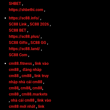
SHBET
,
https://shbethi.com
,
https://sc88.info/
,
SC88 Link
,
SC88 2026
,
SC88 BET
,
https://sc88.plus/
,
SC88 Gifts
,
SC88 GG
,
https://sc88.land/
,
SC88 Com
,
cm88.fitness
,
link vào
cm88
,
đăng nhâp
cm88
,
cm88
,
link truy
nhập nhà cái cm88
,
cm88
,
cm88
,
cm88
,
cm88
,
cm88.markets
,
nhà cái cm88
,
link vào
cm88 mới nhất
,
link