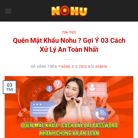
Chuyển
đến
nội
dung
TIN TỨC
Quên Mật Khẩu Nohu ? Gợi Ý 03 Cách
Xử Lý An Toàn Nhất
ĐÃ ĐĂNG TRÊN
THÁNG 5 3, 2025
BỞI
ADMIN
03
Th5