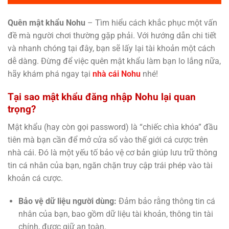
Quên mật khẩu Nohu
– Tìm hiểu cách khắc phục một vấn
đề mà người chơi thường gặp phải. Với hướng dẫn chi tiết
và nhanh chóng tại đây, bạn sẽ lấy lại tài khoản một cách
dễ dàng. Đừng để việc quên mật khẩu làm bạn lo lắng nữa,
hãy khám phá ngay tại
nhà cái Nohu
nhé!
Tại sao mật khẩu đăng nhập Nohu lại quan
trọng?
Mật khẩu (hay còn gọi password) là “chiếc chìa khóa” đầu
tiên mà bạn cần để mở cửa sổ vào thế giới cá cược trên
nhà cái. Đó là một yếu tố bảo vệ cơ bản giúp lưu trữ thông
tin cá nhân của bạn, ngăn chặn truy cập trái phép vào tài
khoản cá cược.
Bảo vệ dữ liệu người dùng:
Đảm bảo rằng thông tin cá
nhân của bạn, bao gồm dữ liệu tài khoản, thông tin tài
chính, được giữ an toàn.