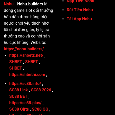
Nạp Tiền Nohu
Nohu
- Nohu.builders
là
Rút Tiền Nohu
dòng game slot đổi thưởng
hấp dẫn được hàng triệu
Tải App Nohu
người chơi yêu thích nhờ
lối chơi đơn giản, tỷ lệ trả
thưởng cao và cơ hội săn
hũ cực khủng. Website:
https://nohu.builders/
https://shbetz.net/
,
SHBET
,
SHBET
,
SHBET
,
https://shbethi.com
,
https://sc88.info/
,
SC88 Link
,
SC88 2026
,
SC88 BET
,
https://sc88.plus/
,
SC88 Gifts
,
SC88 GG
,