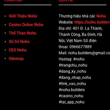
Giới Thiệu Nohu
Thương hiệu nhà cái:
Nohu
Website:
https://nohu.builder
Casino Online Nohu
Địa chỉ: 401 Đ. La Thành,
Thể Thao Nohu
Thành Công, Ba Đình, Hà
Nội, Việt Nam Số điện
Xổ Số Nohu
thoại: 0966677889
CEO Nohu
Mail:
nohu.builders@gmail.c
Sitemap
Hastag: #nohu
#trangchu_nohu
#dang_ky_nohu
#dang_nhap_nohu
#link_vao_nohu
#nohu.builders
#casino_nohu
#tai_app_nohu