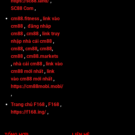
https://sc88.land/
,
SC88 Com
,
cm88.fitness
,
link vào
cm88
,
đăng nhâp
cm88
,
cm88
,
link truy
nhập nhà cái cm88
,
cm88
,
cm88
,
cm88
,
cm88
,
cm88.markets
,
nhà cái cm88
,
link vào
cm88 mới nhất
,
link
vào cm88 mới nhất
,
https://cm88mobi.mobi/
,
Trang chủ F168
,
F168
,
https://f168.ing/
,
TỔNG HỢP
LIÊN HỆ