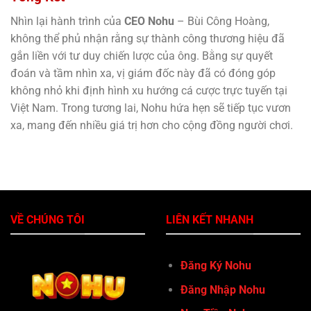
Nhìn lại hành trình của
CEO Nohu
– Bùi Công Hoàng,
không thể phủ nhận rằng sự thành công thương hiệu đã
gắn liền với tư duy chiến lược của ông. Bằng sự quyết
đoán và tầm nhìn xa, vị giám đốc này đã có đóng góp
không nhỏ khi định hình xu hướng cá cược trực tuyến tại
Việt Nam. Trong tương lai, Nohu hứa hẹn sẽ tiếp tục vươn
xa, mang đến nhiều giá trị hơn cho cộng đồng người chơi.
VỀ CHÚNG TÔI
LIÊN KẾT NHANH
Đăng Ký Nohu
Đăng Nhập Nohu