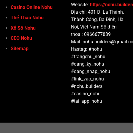
Website:
https://nohu.builder
Casino Online Nohu
Địa chỉ: 401 Đ. La Thành,
Thể Thao Nohu
Thành Công, Ba Đình, Hà
Nội, Việt Nam Số điện
Xổ Số Nohu
thoại: 0966677889
CEO Nohu
Mail:
nohu.builders@gmail.c
Sitemap
Hastag: #nohu
#trangchu_nohu
#dang_ky_nohu
#dang_nhap_nohu
#link_vao_nohu
#nohu.builders
#casino_nohu
#tai_app_nohu