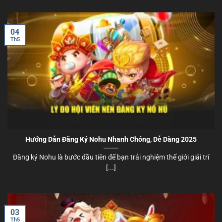
04
Th5
Hướng Dẫn Đăng Ký Nohu Nhanh Chóng, Dễ Dàng 2025
Đăng ký Nohu là bước đầu tiên để bạn trải nghiệm thế giới giải trí
[...]
03
Th5