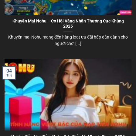
Khuyến Mại Nohu – Cơ Hội Vàng Nhận Thưởng Cực Khủng
2025
Khuyến mại Nohu mang đến hàng loạt ưu đãi hấp dẫn dành cho
người chơi [...]
04
Th5