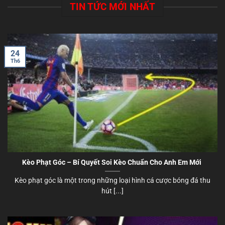
TIN TỨC MỚI NHẤT
24
Th6
Kèo Phạt Góc – Bí Quyết Soi Kèo Chuẩn Cho Anh Em Mới
Kèo phạt góc là một trong những loại hình cá cược bóng đá thu
hút [...]