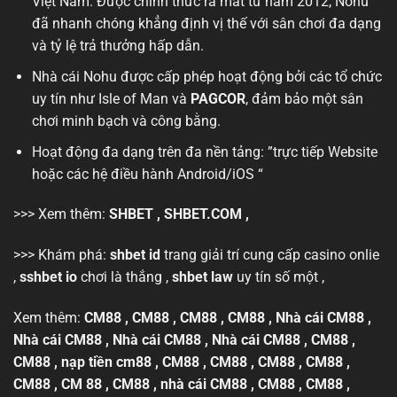
Việt Nam. Được chính thức
r
a mắt từ năm 2012, Nohu
đã nhanh chóng khẳng định vị thế với sân chơi đa dạng
và tỷ lệ trả thưởng hấp dẫn.
Nhà cái Nohu được cấp phép hoạt động bởi các tổ chức
uy tín như Isle of Man và
PAGCOR
, đảm bảo một sân
chơi minh bạch và công bằng.
Hoạt động đa dạng trên đa nền tảng: ”trực tiếp Website
hoặc các hệ điều hành Android/iOS “
>>> Xem thêm:
SHBET
,
SHBET.COM
,
>>> Khám phá:
shbet id
trang giải trí cung cấp casino onlie
,
sshbet io
chơi là thắng ,
shbet law
uy tín số một ,
Xem thêm:
CM88
,
CM88
,
CM88
,
CM88
,
Nhà cái CM88
,
Nhà cái CM88
,
Nhà cái CM88
,
Nhà cái CM88
,
CM88
,
CM88
,
nạp tiền cm88
,
CM88
,
CM88
,
CM88
,
CM88
,
CM88
,
CM 88
,
CM88
,
nhà cái CM88
,
CM88
,
CM88
,