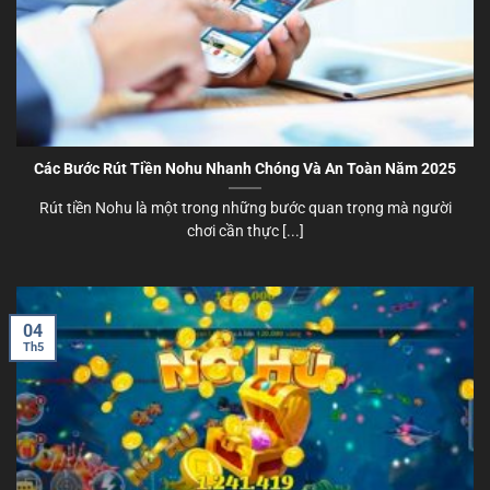
Các Bước Rút Tiền Nohu Nhanh Chóng Và An Toàn Năm 2025
Rút tiền Nohu là một trong những bước quan trọng mà người
chơi cần thực [...]
04
Th5