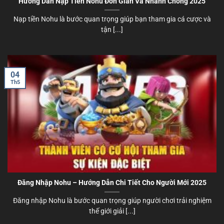
Hướng Dẫn Nạp Tiền Nohu Đơn Giản Và Nhanh Chóng 2025
Nạp tiền Nohu là bước quan trọng giúp bạn tham gia cá cược và
tận [...]
04
Th5
Đăng Nhập Nohu – Hướng Dẫn Chi Tiết Cho Người Mới 2025
Đăng nhập Nohu là bước quan trọng giúp người chơi trải nghiệm
thế giới giải [...]