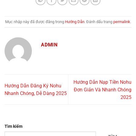
Mục nhập này đã được đăng trong
Hướng Dẫn
. Đánh dấu trang
permalink
.
ADMIN
Hướng Dẫn Nạp Tiền Nohu
Hướng Dẫn Đăng Ký Nohu
Đơn Giản Và Nhanh Chóng
Nhanh Chóng, Dễ Dàng 2025
2025
Tìm kiếm