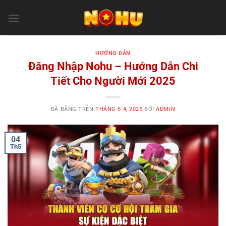
Chuyển
đến
nội
dung
HƯỚNG DẪN
Đăng Nhập Nohu – Hướng Dẫn Chi
Tiết Cho Người Mới 2025
ĐÃ ĐĂNG TRÊN
THÁNG 5 4, 2025
BỞI
ADMIN
04
Th5