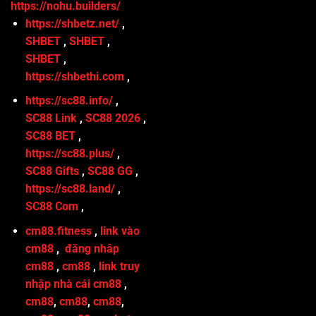
https://nohu.builders/
https://shbetz.net/
,
SHBET
,
SHBET
,
SHBET
,
https://shbethi.com
,
https://sc88.info/
,
SC88 Link
,
SC88 2026
,
SC88 BET
,
https://sc88.plus/
,
SC88 Gifts
,
SC88 GG
,
https://sc88.land/
,
SC88 Com
,
cm88.fitness
,
link vào
cm88
,
đăng nhâp
cm88
,
cm88
,
link truy
nhập nhà cái cm88
,
cm88
,
cm88
,
cm88
,