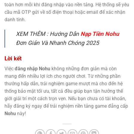
toàn hơn mỗi khi đăng nhập vào nền tảng. Hệ thống sẽ yêu
cầu mã OTP gửi về số điện thoại hoặc email để xác nhận
danh tính.
XEM THÊM : Hướng Dẫn
Nạp Tiền Nohu
Đơn Giản Và Nhanh Chóng 2025
Lời kết
Việc
đăng nhập Nohu
không những đơn giản mà còn
mang đến nhiều lợi ích cho người chơi. Từ những phần
thưởng hấp dẫn, trải nghiệm game mượt mà cho đến hệ
thống bảo mật tối ưu, tất cả đều giúp bạn tận hưởng thế
giới giải trí một cách trọn vẹn. Nếu bạn chưa có tài khoản,
hãy đăng ký ngay để trải nghiệm nền tảng game đẳng cấp
Nohu
này!