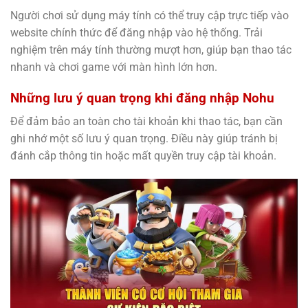
Người chơi sử dụng máy tính có thể truy cập trực tiếp vào
website chính thức để đăng nhập vào hệ thống. Trải
nghiệm trên máy tính thường mượt hơn, giúp bạn thao tác
nhanh và chơi game với màn hình lớn hơn.
Những lưu ý quan trọng khi đăng nhập Nohu
Để đảm bảo an toàn cho tài khoản khi thao tác, bạn cần
ghi nhớ một số lưu ý quan trọng. Điều này giúp tránh bị
đánh cắp thông tin hoặc mất quyền truy cập tài khoản.