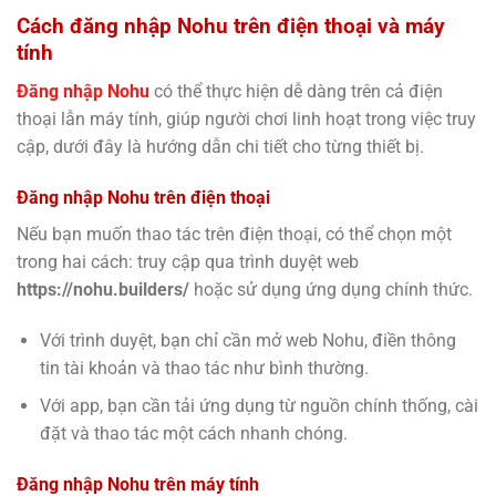
Cách đăng nhập Nohu trên điện thoại và máy
tính
Đăng nhập Nohu
có thể thực hiện dễ dàng trên cả điện
thoại lẫn máy tính, giúp người chơi linh hoạt trong việc truy
cập, dưới đây là hướng dẫn chi tiết cho từng thiết bị.
Đăng nhập Nohu trên điện thoại
Nếu bạn muốn thao tác trên điện thoại, có thể chọn một
trong hai cách: truy cập qua trình duyệt web
https://nohu.builders/
hoặc sử dụng ứng dụng chính thức.
Với trình duyệt, bạn chỉ cần mở web Nohu, điền thông
tin tài khoản và thao tác như bình thường.
Với app, bạn cần tải ứng dụng từ nguồn chính thống, cài
đặt và thao tác một cách nhanh chóng.
Đăng nhập Nohu trên máy tính