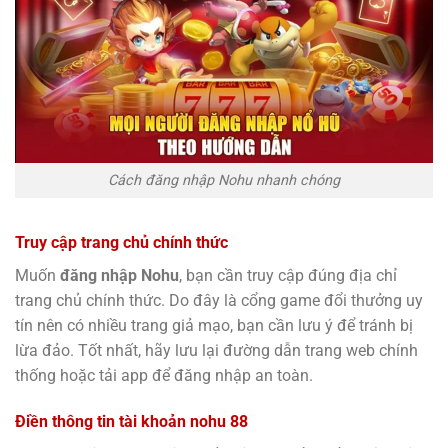
Cách đăng nhập Nohu nhanh chóng
Truy cập trang chủ chính thức
Muốn
đăng nhập Nohu
, bạn cần truy cập đúng địa chỉ
trang chủ chính thức. Do đây là cổng game đổi thưởng uy
tín nên có nhiều trang giả mạo, bạn cần lưu ý để tránh bị
lừa đảo. Tốt nhất, hãy lưu lại đường dẫn trang web chính
thống hoặc tải app để đăng nhập an toàn.
Điền thông tin tài khoản
nohu 88