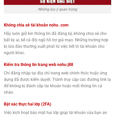
Những lưu ý quan trọng
Không chia sẻ tài khoản
nohu .com
Hãy luôn giữ kín thông tin đã đăng ký, không chia sẻ cho
bất kỳ ai, kể cả đội ngũ hỗ trợ giả mạo. Những trường hợp
bị lừa đảo thường xuất phát từ việc tiết lộ tài khoản cho
người khác.
Kiểm tra thông tin trang web
nohu j88
Chỉ đăng nhập tại địa chỉ trang web chính thức hoặc ứng
dụng đã được kiểm duyệt. Tránh truy cập các đường link lạ
để không bị đánh cắp tài khoản hoặc mất thông tin cá
nhân.
Bật xác thực hai lớp (2FA)
Việc kích hoạt bảo mật hai lớp giúp tài khoản của bạn an