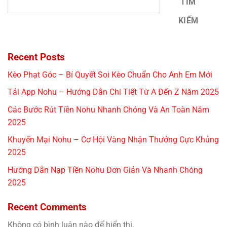
TÌM
KIẾM
Recent Posts
Kèo Phạt Góc – Bí Quyết Soi Kèo Chuẩn Cho Anh Em Mới
Tải App Nohu – Hướng Dẫn Chi Tiết Từ A Đến Z Năm 2025
Các Bước Rút Tiền Nohu Nhanh Chóng Và An Toàn Năm
2025
Khuyến Mại Nohu – Cơ Hội Vàng Nhận Thưởng Cực Khủng
2025
Hướng Dẫn Nạp Tiền Nohu Đơn Giản Và Nhanh Chóng
2025
Recent Comments
Không có bình luận nào để hiển thị.