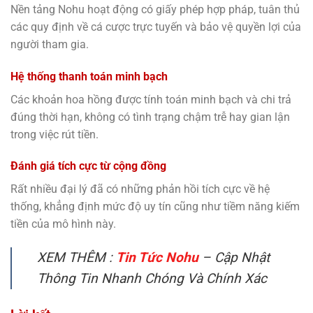
Nền tảng Nohu hoạt động có giấy phép hợp pháp, tuân thủ
các quy định về cá cược trực tuyến và bảo vệ quyền lợi của
người tham gia.
Hệ thống thanh toán minh bạch
Các khoản hoa hồng được tính toán minh bạch và chi trả
đúng thời hạn, không có tình trạng chậm trễ hay gian lận
trong việc rút tiền.
Đánh giá tích cực từ cộng đồng
Rất nhiều đại lý đã có những phản hồi tích cực về hệ
thống, khẳng định mức độ uy tín cũng như tiềm năng kiếm
tiền của mô hình này.
XEM THÊM :
Tin Tức Nohu
– Cập Nhật
Thông Tin Nhanh Chóng Và Chính Xác