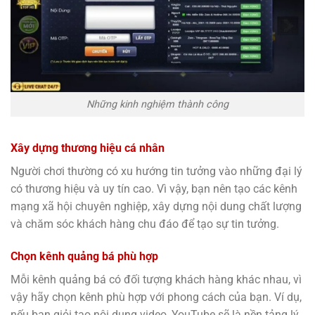
Những kinh nghiệm thành công
Xây dựng thương hiệu cá nhân
Người chơi thường có xu hướng tin tưởng vào những đại lý
có thương hiệu và uy tín cao. Vì vậy, bạn nên tạo
các kênh
mạng xã hội chuyên nghiệp, xây dựng nội dung chất lượng
và chăm sóc khách hàng chu đáo
để tạo sự tin tưởng.
Chọn kênh quảng bá phù hợp
Mỗi kênh quảng bá có đối tượng khách hàng khác nhau, vì
vậy hãy chọn kênh phù hợp với phong cách của bạn. Ví dụ,
nếu bạn giỏi tạo nội dung video, YouTube sẽ là nền tảng lý