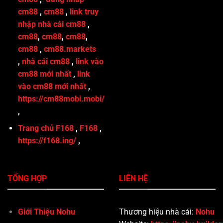
cm88
,
cm88
,
link truy
nhập nhà cái cm88
,
cm88
,
cm88
,
cm88
,
cm88
,
cm88.markets
,
nhà cái cm88
,
link vào
cm88 mới nhất
,
link
vào cm88 mới nhất
,
https://cm88mobi.mobi/
,
Trang chủ F168
,
F168
,
https://f168.ing/
,
TỔNG HỢP
LIÊN HỆ
Giới Thiệu Nohu
Thương hiệu nhà cái:
Nohu