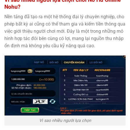
Nohu?
Nền tảng đã tạo ra một hệ thống đại lý chuyên nghiệp, cho
phép bất kỳ ai cũng có thể tham gia và kiếm tiền thông qua
việc giới thiệu người chơi mới. Đây là một trong những mô
hình hợp tác đôi bên cùng có lợi, mang lại nguồn thu nhập
ổn định mà không yêu cầu kỹ năng quá cao.
Vì sao nhiều người lựa chọn