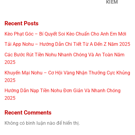
KIẾM
Recent Posts
Kèo Phạt Góc – Bí Quyết Soi Kèo Chuẩn Cho Anh Em Mới
Tải App Nohu – Hướng Dẫn Chi Tiết Từ A Đến Z Năm 2025
Các Bước Rút Tiền Nohu Nhanh Chóng Và An Toàn Năm
2025
Khuyến Mại Nohu – Cơ Hội Vàng Nhận Thưởng Cực Khủng
2025
Hướng Dẫn Nạp Tiền Nohu Đơn Giản Và Nhanh Chóng
2025
Recent Comments
Không có bình luận nào để hiển thị.