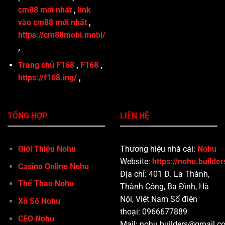
cm88 mới nhất
,
link
vào cm88 mới nhất
,
https://cm88mobi.mobi/
,
Trang chủ F168
,
F168
,
https://f168.ing/
,
TỔNG HỢP
LIÊN HỆ
Giới Thiệu Nohu
Thương hiệu nhà cái:
Nohu
Website:
https://nohu.builder
Casino Online Nohu
Địa chỉ: 401 Đ. La Thành,
Thể Thao Nohu
Thành Công, Ba Đình, Hà
Nội, Việt Nam Số điện
Xổ Số Nohu
thoại: 0966677889
CEO Nohu
Mail:
nohu.builders@gmail.c