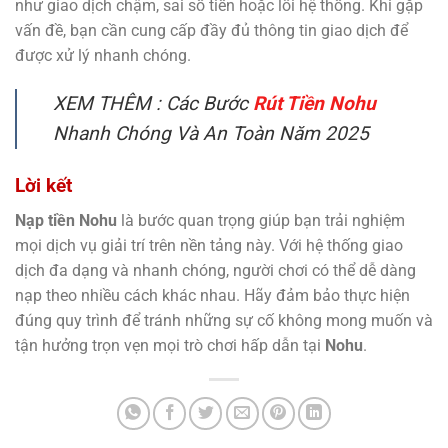
như giao dịch chậm, sai số tiền hoặc lỗi hệ thống. Khi gặp
vấn đề, bạn cần cung cấp đầy đủ thông tin giao dịch để
được xử lý nhanh chóng.
XEM THÊM : Các Bước
Rút Tiền Nohu
Nhanh Chóng Và An Toàn Năm 2025
Lời kết
Nạp tiền Nohu
là bước quan trọng giúp bạn trải nghiệm
mọi dịch vụ giải trí trên nền tảng này. Với hệ thống giao
dịch đa dạng và nhanh chóng, người chơi có thể dễ dàng
nạp theo nhiều cách khác nhau. Hãy đảm bảo thực hiện
đúng quy trình để tránh những sự cố không mong muốn và
tận hưởng trọn vẹn mọi trò chơi hấp dẫn tại
Nohu
.