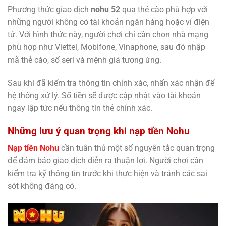
Phương thức giao dịch
nohu 52
qua thẻ cào phù hợp với
những người không có tài khoản ngân hàng hoặc ví điện
tử. Với hình thức này, người chơi chỉ cần chọn nhà mạng
phù hợp như Viettel, Mobifone, Vinaphone, sau đó nhập
mã thẻ cào, số seri và mệnh giá tương ứng.
Sau khi đã kiểm tra thông tin chính xác, nhấn xác nhận để
hệ thống xử lý. Số tiền sẽ được cập nhật vào tài khoản
ngay lập tức nếu thông tin thẻ chính xác.
Những lưu ý quan trọng khi nạp tiền Nohu
Nạp tiền Nohu
cần tuân thủ một số nguyên tắc quan trọng
để đảm bảo giao dịch diễn ra thuận lợi. Người chơi cần
kiểm tra kỹ thông tin trước khi thực hiện và tránh các sai
sót không đáng có.