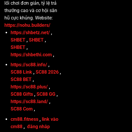
lối chơi đơn giản, tỷ lệ trả
thưởng cao và cơ hội săn
hũ cực khủng. Website:
https://nohu.builders/
https://shbetz.net/
,
SHBET
,
SHBET
,
SHBET
,
https://shbethi.com
,
https://sc88.info/
,
SC88 Link
,
SC88 2026
,
SC88 BET
,
https://sc88.plus/
,
SC88 Gifts
,
SC88 GG
,
https://sc88.land/
,
SC88 Com
,
cm88.fitness
,
link vào
cm88
,
đăng nhâp