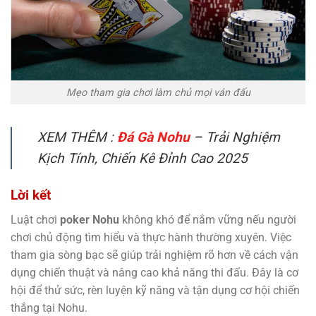
Mẹo tham gia chơi làm chủ mọi ván đấu
XEM THÊM :
Đá Gà Nohu
– Trải Nghiệm
Kịch Tính, Chiến Kê Đỉnh Cao 2025
Lời kết
Luật chơi
poker Nohu
không khó để nắm vững nếu người
chơi chủ động tìm hiểu và thực hành thường xuyên. Việc
tham gia sòng bạc sẽ giúp trải nghiệm rõ hơn về cách vận
dụng chiến thuật và nâng cao khả năng thi đấu. Đây là cơ
hội để thử sức, rèn luyện kỹ năng và tận dụng cơ hội chiến
thắng tại Nohu.