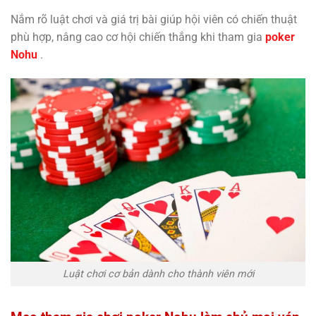
Nắm rõ luật chơi và giá trị bài giúp hội viên có chiến thuật
phù hợp, nâng cao cơ hội chiến thắng khi tham gia
poker
Nohu
.
Luật chơi cơ bản dành cho thành viên mới