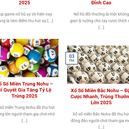
2025
Đỉnh Cao
op game nổ hũ uy tín hiện nay
Nổ hũ đổi thưởng là một không
ng là tâm điểm thu hút sự [...]
gian lý tưởng cho tay cược thích 
[...]
03
Th5
ổ Số Miền Trung Nohu –
í Quyết Gia Tăng Tỷ Lệ
Xổ Số Miền Bắc Nohu – Đ
Trúng 2025
Cược Nhanh, Trúng Thưở
Lớn 2025
số miền Trung Nohu đã thu hút
ng lớn người tham gia chơi nhờ
Xổ số miền Bắc Nohu đã thu hú
[...]
đông đảo người chơi tham gia m
[...]