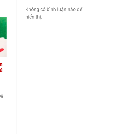
Không có bình luận nào để
hiển thị.
ến
hủ
ng