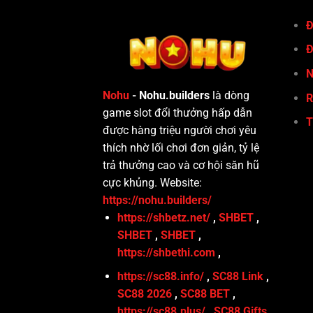
Đ
Đ
N
Nohu
- Nohu.builders
là dòng
R
game slot đổi thưởng hấp dẫn
T
được hàng triệu người chơi yêu
thích nhờ lối chơi đơn giản, tỷ lệ
trả thưởng cao và cơ hội săn hũ
cực khủng. Website:
https://nohu.builders/
https://shbetz.net/
,
SHBET
,
SHBET
,
SHBET
,
https://shbethi.com
,
https://sc88.info/
,
SC88 Link
,
SC88 2026
,
SC88 BET
,
https://sc88.plus/
,
SC88 Gifts