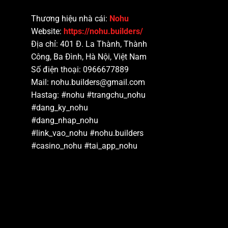
Thương hiệu nhà cái:
Nohu
Website:
https://nohu.builders/
Địa chỉ: 401 Đ. La Thành, Thành
Công, Ba Đình, Hà Nội, Việt Nam
Số điện thoại: 0966677889
Mail:
nohu.builders@gmail.com
Hastag: #nohu #trangchu_nohu
#dang_ky_nohu
#dang_nhap_nohu
#link_vao_nohu #nohu.builders
#casino_nohu #tai_app_nohu